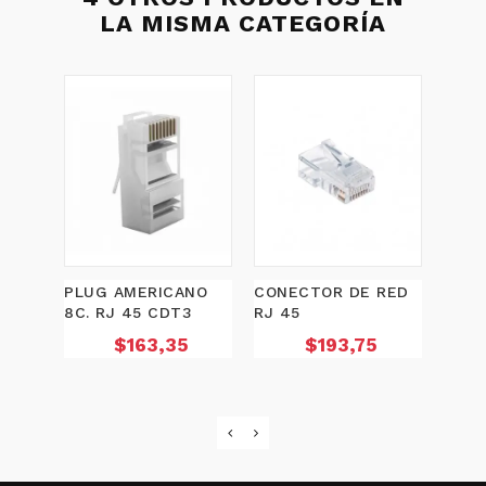
LA MISMA CATEGORÍA
PLUG AMERICANO
CONECTOR DE RED
PLUG
8C. RJ 45 CDT3
RJ 45
4C. 
Precio
Precio
$163,35
$193,75