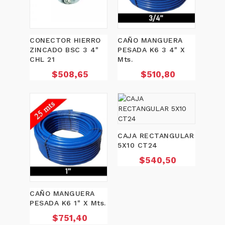
CONECTOR HIERRO
CAÑO MANGUERA
ZINCADO BSC 3 4"
PESADA K6 3 4" X
CHL 21
Mts.
Precio
Precio
$508,65
$510,80
CAJA RECTANGULAR
5X10 CT24
Precio
$540,50
CAÑO MANGUERA
PESADA K6 1" X Mts.
Precio
$751,40