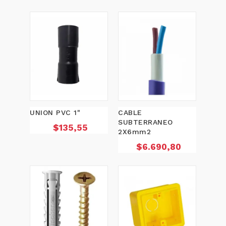
UNION PVC 1"
CABLE
SUBTERRANEO
Precio
$135,55
2X6mm2
Precio
$6.690,80