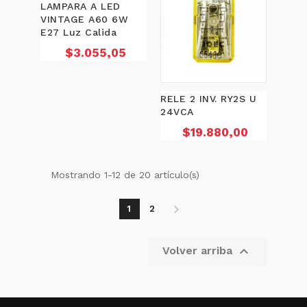
LAMPARA A LED
VINTAGE A60 6W
E27 Luz Calida
Precio
$3.055,05
RELE 2 INV. RY2S U
24VCA
Precio
$19.880,00
Mostrando 1-12 de 20 artículo(s)
1
2

Volver arriba