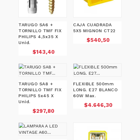
TARUGO SA6 +
CAJA CUADRADA
TORNILLO TMF FIX
5X5 MIGNON CT22
PHILIPS 4,5x35 X
Precio
$540,50
Unid.
Precio
$143,40
TARUGO SA8 +
FLEXIBLE 500mm
TORNILLO TMF FIX
LONG. E27 BLANCO
PHILIPS 5x45 X
60W Max.
Unid.
Precio
$4.646,30
Precio
$297,80