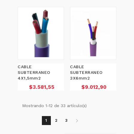
CABLE
CABLE
SUBTERRANEO
SUBTERRANEO
4X1,5mm2
3X6mm2
Precio
Precio
$3.581,55
$9.012,90
Mostrando 1-12 de 33 artículo(s)
1
2
3