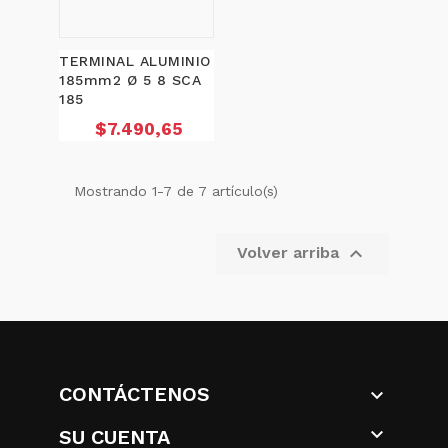
TERMINAL ALUMINIO
185mm2 Ø 5 8 SCA
185
Precio
$7.490,65
Mostrando 1-7 de 7 artículo(s)

Volver arriba
CONTÁCTENOS


SU CUENTA