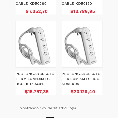
CABLE KD50290
CABLE KD50150
Precio
Precio
$7.352,70
$13.786,95
PROLONGADOR 4TC
PROLONGADOR 4TC
TERM.LUM.1.5MTS
TER.LUM.5MTS.BCO.
BCO. KD50401
KD50405
Precio
Precio
$15.757,35
$26.120,40
Mostrando 1-12 de 19 artículo(s)