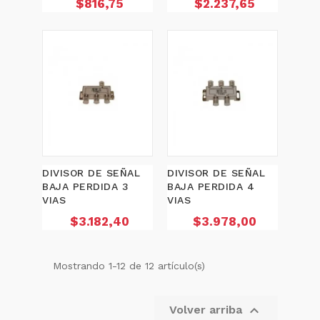
Precio
Precio
$816,75
$2.237,65
DIVISOR DE SEÑAL
DIVISOR DE SEÑAL
BAJA PERDIDA 3
BAJA PERDIDA 4
VIAS
VIAS
Precio
Precio
$3.182,40
$3.978,00
Mostrando 1-12 de 12 artículo(s)

Volver arriba