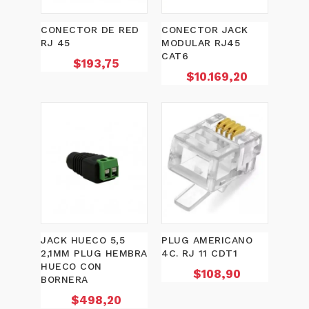
CONECTOR DE RED
CONECTOR JACK
RJ 45
MODULAR RJ45
CAT6
Precio
$193,75
Precio
$10.169,20
JACK HUECO 5,5
PLUG AMERICANO
2,1MM PLUG HEMBRA
4C. RJ 11 CDT1
HUECO CON
Precio
$108,90
BORNERA
Precio
$498,20