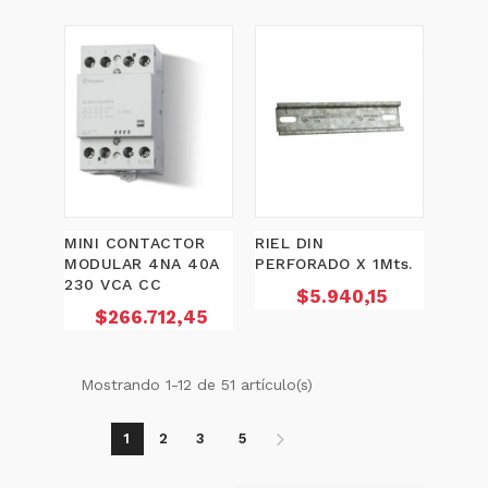
MINI CONTACTOR
RIEL DIN
MODULAR 4NA 40A
PERFORADO X 1Mts.
230 VCA CC
Precio
$5.940,15
Precio
$266.712,45
Mostrando 1-12 de 51 artículo(s)
1
2
3
5