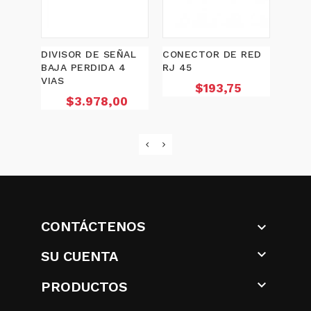
DIVISOR DE SEÑAL
CONECTOR DE RED
DIVI
BAJA PERDIDA 4
RJ 45
BAJA
VIAS
VIAS
Precio
$193,75
Precio
$3.978,00
CONTÁCTENOS


SU CUENTA

PRODUCTOS