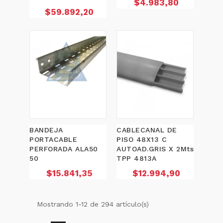
Precio
$4.983,80
Precio
$59.892,20
BANDEJA
CABLECANAL DE
PORTACABLE
PISO 48X13 C
PERFORADA ALA50
AUTOAD.GRIS X 2Mts
50
TPP 4813A
Precio
Precio
$15.841,35
$12.994,90
Mostrando 1-12 de 294 artículo(s)