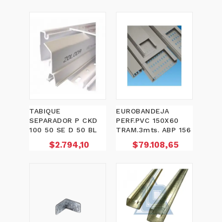
TABIQUE
EUROBANDEJA
SEPARADOR P CKD
PERF.PVC 150X60
100 50 SE D 50 BL
TRAM.3mts. ABP 156
Precio
Precio
$2.794,10
$79.108,65