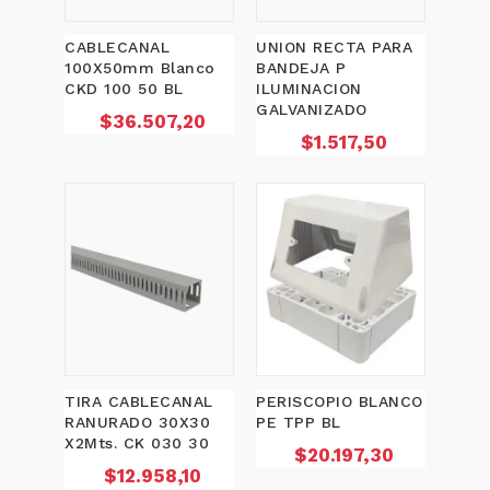
CABLECANAL
UNION RECTA PARA
100X50mm Blanco
BANDEJA P
CKD 100 50 BL
ILUMINACION
GALVANIZADO
Precio
$36.507,20
Precio
$1.517,50
TIRA CABLECANAL
PERISCOPIO BLANCO
RANURADO 30X30
PE TPP BL
X2Mts. CK 030 30
Precio
$20.197,30
Precio
$12.958,10