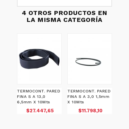
4 OTROS PRODUCTOS EN
LA MISMA CATEGORÍA
TERMOCONT. PARED
TERMOCONT. PARED
TERM
FINA S A 13,0
FINA S A 3,0 1,5mm
FINA 
6,5mm X 10Mts
X 10Mts
2,25
Precio
Precio
P
$27.447,65
$11.798,10
$