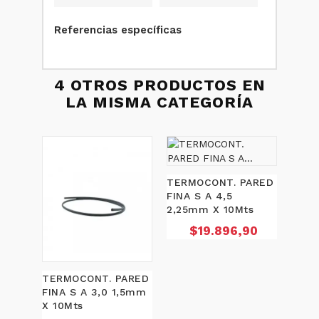
Referencias específicas
4 OTROS PRODUCTOS EN
LA MISMA CATEGORÍA
TERMOCONT. PARED
TERM
FINA S A 4,5
FINA
2,25mm X 10Mts
X 10
Precio
P
$19.896,90
$
TERMOCONT. PARED
FINA S A 3,0 1,5mm
X 10Mts