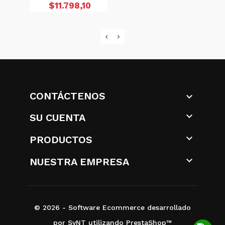
Precio
$11.798,10
CONTÁCTENOS


SU CUENTA

PRODUCTOS

NUESTRA EMPRESA
© 2026 - Software Ecommerce desarrollado
por SyNT utilizando PrestaShop™