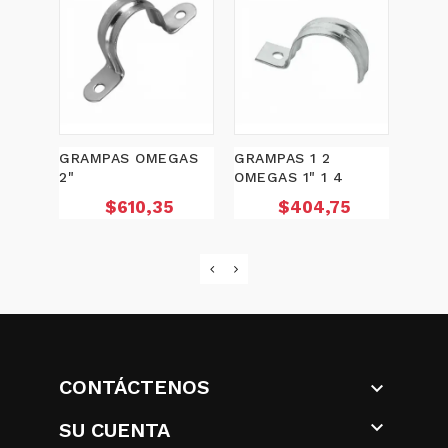
GRAMPAS OMEGAS
GRAMPAS 1 2
GRAM
2"
OMEGAS 1" 1 4
4
Precio
Precio
$610,35
$404,75
CONTÁCTENOS


SU CUENTA