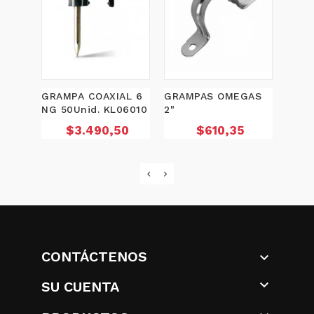
GRAMPA COAXIAL 6
GRAMPAS OMEGAS
GRAM
NG 50Unid. KL06010
2"
8
Precio
Precio
$3.490,50
$610,35
CONTÁCTENOS


SU CUENTA