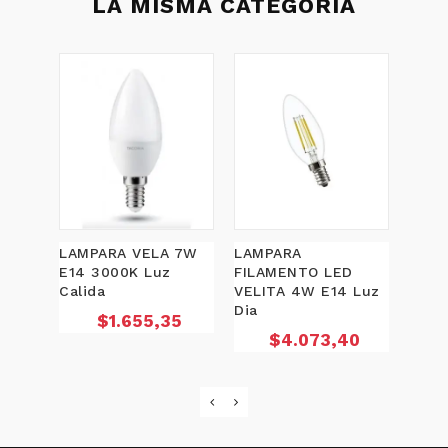
LA MISMA CATEGORÍA
LAMPARA VELA 7W
LAMPARA
LAMP
E14 3000K Luz
FILAMENTO LED
FILA
Calida
VELITA 4W E14 Luz
VELI
Dia
Calid
Precio
$1.655,35
Precio
P
$4.073,40