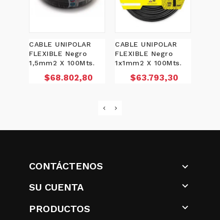
CABLE UNIPOLAR
CABLE UNIPOLAR
CABL
FLEXIBLE Negro
FLEXIBLE Negro
FLEX
1,5mm2 X 100Mts.
1x1mm2 X 100Mts.
1X6m
Precio
Precio
P
$68.802,80
$63.793,30
$
CONTÁCTENOS


SU CUENTA

PRODUCTOS