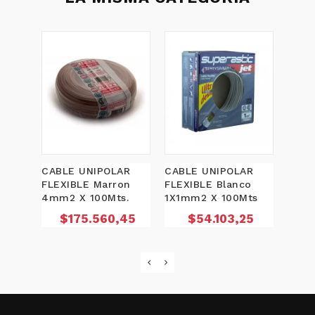
CABLE UNIPOLAR
CABLE UNIPOLAR
CABL
FLEXIBLE Marron
FLEXIBLE Blanco
FLEX
4mm2 X 100Mts.
1X1mm2 X 100Mts
1x4m
Precio
Precio
P
$175.560,45
$54.103,25
$