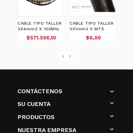
P
$
CABLE TIPO TALLER
CABLE TIPO TALLER
3X4mm2 X 100Mts.
3X1mm2 X MTS
Precio
Precio
$571.506,10
$0,00
CONTÁCTENOS


SU CUENTA

PRODUCTOS

NUESTRA EMPRESA