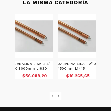
LA MISMA CATEGORÍA
JABALINA LISA 3 4"
JABALINA LISA 1 2" X
JABAL
X 3000mm L1930
1500mm L1415
2000
Precio
Precio
P
$56.088,20
$16.265,65
$