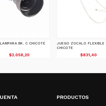
LAMPARA BK. C CHICOTE
JUEGO ZOCALO FLEXIBLE 
CHICOTE
Precio
Precio
$2.058,20
$831,40
CUENTA
PRODUCTOS