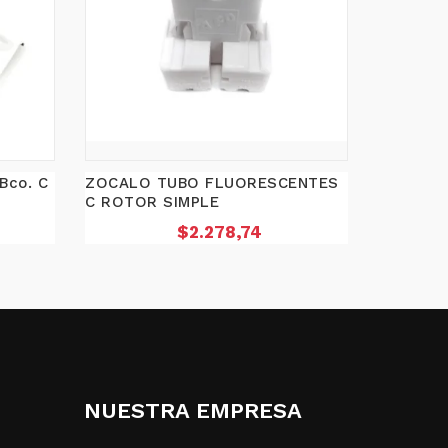
Bco. C
ZOCALO TUBO FLUORESCENTES
C ROTOR SIMPLE
Precio
$2.278,74
NUESTRA EMPRESA