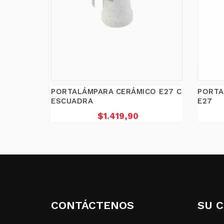
PORTALÁMPARA CERÁMICO E27 C
PORTA
ESCUADRA
E27
Precio
$1.419,90
CONTÁCTENOS
SU 