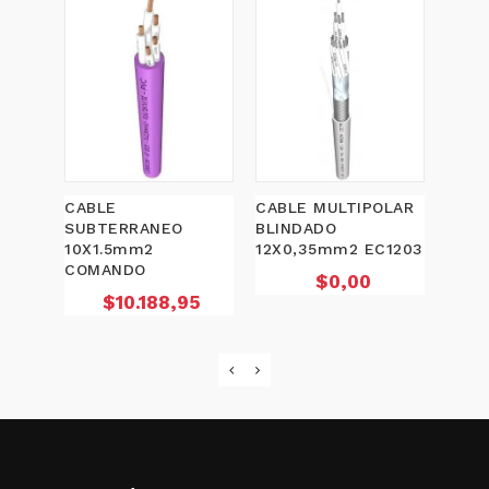
CABLE
CABLE MULTIPOLAR
CABL
SUBTERRANEO
BLINDADO
BLIN
10X1.5mm2
12X0,35mm2 EC1203
EC03
COMANDO
Precio
$0,00
Precio
$10.188,95