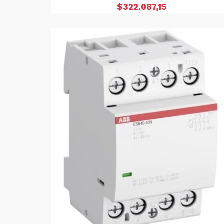
Precio
$322.087,15