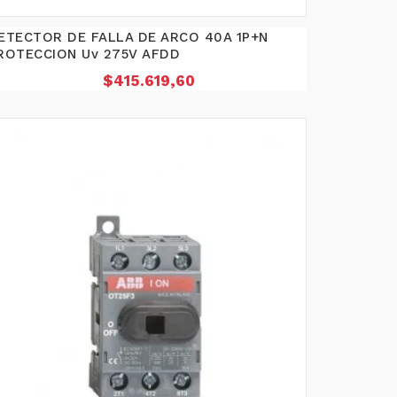
ETECTOR DE FALLA DE ARCO 40A 1P+N
ROTECCION Uv 275V AFDD
Precio
$415.619,60