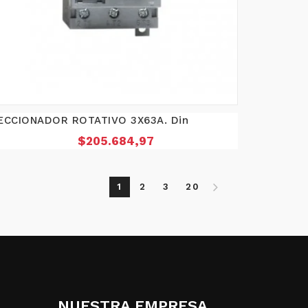
ECCIONADOR ROTATIVO 3X63A. Din
Precio
$205.684,97
1
2
3
20
NUESTRA EMPRESA