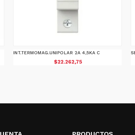
INT.TERMOMAG.UNIPOLAR 2A 4,5KA C
S
Precio
$22.262,75
CUENTA
PRODUCTOS