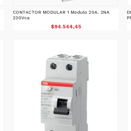
CONTACTOR MODULAR 1 Modulo 20A. 2NA
D
230Vca
P
Precio
$94.544,45