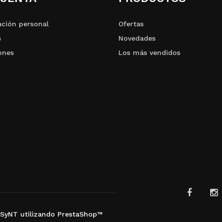
ción personal
Ofertas
s
Novedades
ones
Los más vendidos
SyNT utilizando PrestaShop™