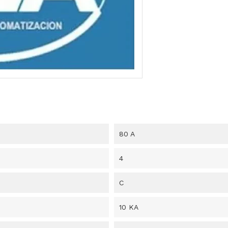
80 A
4
C
10 KA