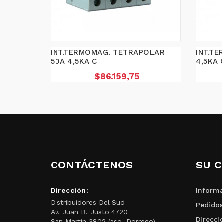
INT.TERMOMAG. TETRAPOLAR
INT.T
50A 4,5KA C
4,5KA 
Precio
$86.159,75
CONTÁCTENOS
SU 
Dirección:
Informa
Distribuidores Del Sud
Pedido
Av. Juan B. Justo 4720
Direcci
San Martin 3802 (esq. Dorrego)