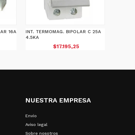
AR 16A
INT. TERMOMAG. BIPOLAR C 25A
4.5KA
Precio
$17.195,25
NUESTRA EMPRESA
Envío
Aviso legal
Sobre nosotros