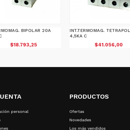
ERMOMAG. BIPOLAR 20A
INT.TERMOMAG. TETRAPOL
C
4,5KA C
Precio
Precio
$18.793,25
$41.056,00
CUENTA
PRODUCTOS
ción personal
Ofertas
s
Novedades
ones
Los más vendidos