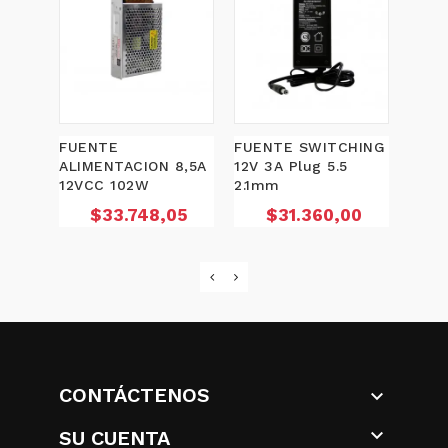
FUENTE
FUENTE SWITCHING
FUEN
ALIMENTACION 8,5A
12V 3A Plug 5.5
PREM
12VCC 102W
2.1mm
Plug
Precio
Precio
P
$33.748,05
$31.360,00
$
CONTÁCTENOS


SU CUENTA