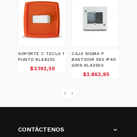
SOPORTE C TECLA 1
CAJA SIGMA P
BASE
PUNTO KL48252
BASTIDOR 5X5 IP40
3X32
GRIS KL42503
KL48
Precio
$3.192,50
Precio
P
$2.862,95
CONTÁCTENOS
