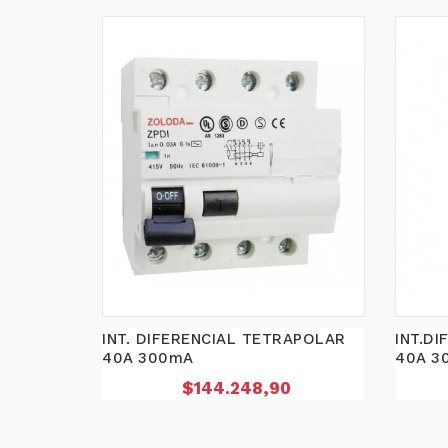
INT. DIFERENCIAL TETRAPOLAR
INT.D
40A 300mA
40A 3
Precio
$144.248,90