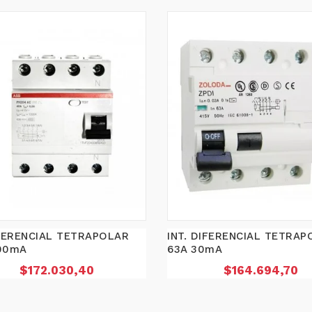
IFERENCIAL TETRAPOLAR
INT. DIFERENCIAL TETRAP
00mA
63A 30mA
Precio
Precio
$172.030,40
$164.694,70