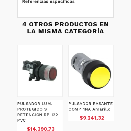
Referencias específicas
4 OTROS PRODUCTOS EN
LA MISMA CATEGORÍA
PULSADOR LUM.
PULSADOR RASANTE
BOTO
PROTEGIDO S
COMP. 1NA Amarillo
NEG
RETENCION RP 122
Precio
$9.241,32
PVC
Precio
$14.390,73