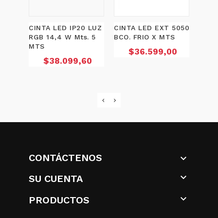
CINTA LED IP20 LUZ
CINTA LED EXT 5050
DIMM
RGB 14,4 W Mts. 5
BCO. FRIO X MTS
CON
MTS
INFR
Precio
$36.599,00
DC 1
Precio
$38.099,60
P
$
CONTÁCTENOS


SU CUENTA

PRODUCTOS