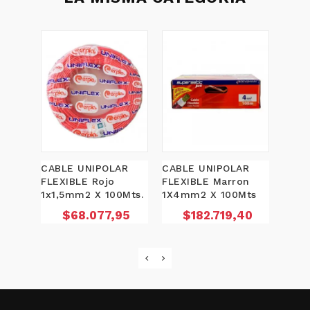
CABLE UNIPOLAR
CABLE UNIPOLAR
CABL
FLEXIBLE Rojo
FLEXIBLE Marron
FLEX
1x1,5mm2 X 100Mts.
1X4mm2 X 100Mts
1X4m
Precio
Precio
P
$68.077,95
$182.719,40
$